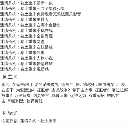
迷情杀机：卷土重来最新一集
迷情杀机：卷土重来一共全集多少集
迷情杀机：卷土重来免费观看完整版西瓜影音
迷情杀机：卷土重来主持人
迷情杀机：卷土重来在哪个台播出
迷情杀机：卷土重来手机在线
迷情杀机：卷土重来全集资源
迷情杀机：卷土重来网盘
迷情杀机：卷土重来在线播放
迷情杀机：卷土重来停播
迷情杀机：卷土重来人物小说
迷情杀机：卷土重来剧情详解
迷情杀机：卷土重来观后感
同主演
乐咒
女鬼来敲门
爱的消失魔咒
德黑兰
僵尸高校4：吸血鬼黎明
爱
在当下
为爱叛逆4
征服者
边境战争2
希瓦吉大帝
征服者2
喀拉拉邦
故事2
万里归省
幽灵警官
雄狮归来
火神之力
双重智脑
帕哈甘
吉
印度制造
核弹英雄
同导演
命定伴侣
迷情杀机：卷土重来