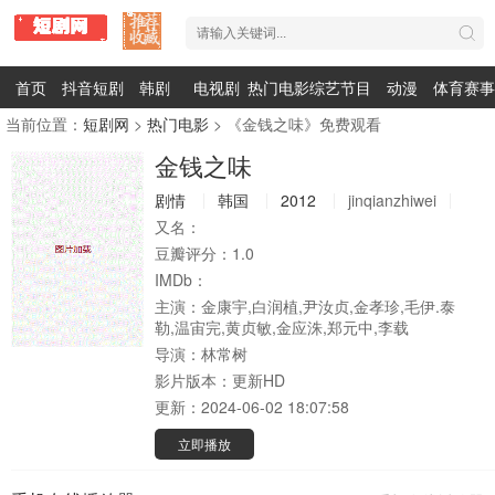
首页
抖音短剧
韩剧
电视剧
热门电影
综艺节目
动漫
体育赛事
当前位置：
短剧网
>
热门电影
> 《金钱之味》免费观看
金钱之味
剧情
韩国
2012
jinqianzhiwei
又名：
豆瓣评分：
1.0
IMDb：
主演：
金康宇,白润植,尹汝贞,金孝珍,毛伊.泰
勒,温宙完,黄贞敏,金应洙,郑元中,李载
导演：
林常树
影片版本：
更新HD
更新：
2024-06-02 18:07:58
立即播放