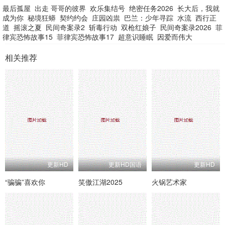
最后孤屋
出走 哥哥的彼界
欢乐集结号
绝密任务2026
长大后，我就
成为你
秘境狂蟒
契约约会
庄园凶祟
巴兰：少年寻踪
水流
西行正
道
摇滚之夏
民间奇案录2
斩毒行动
双枪红娘子
民间奇案录2026
菲
律宾恐怖故事15
菲律宾恐怖故事17
超意识睡眠
因爱而伟大
相关推荐
更新HD
更新HD国语
更新HD
“骗骗”喜欢你
笑傲江湖2025
火锅艺术家