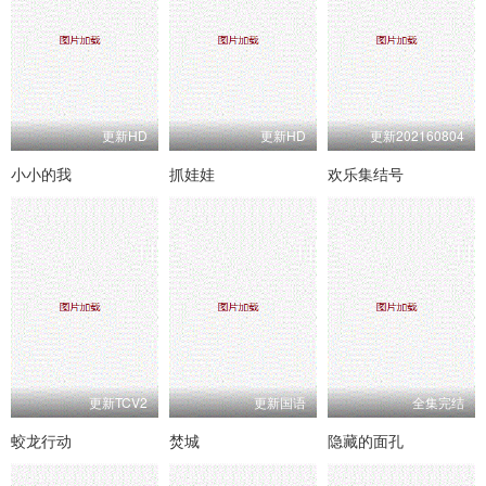
更新HD
更新HD
更新202160804
小小的我
抓娃娃
欢乐集结号
更新TCV2
更新国语
全集完结
蛟龙行动
焚城
隐藏的面孔