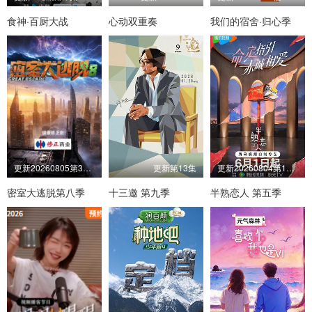
食神·百厨大战
心动双重奏
我们的宿舍·归心季
更新20260805第3期：公馆离情Ⅰ上
更新第13集
更新20260804第10期下纯享
密室大逃脱第八季
十三邀 第九季
半熟恋人 第五季