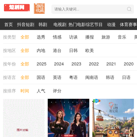
首页
抖音短剧
韩剧
电视剧
热门电影
综艺节目
动漫
体育赛事
按类型
全部
选秀
情感
访谈
播报
旅游
音乐
按地区
全部
内地
港台
日韩
欧美
按年份
全部
2025
2024
2023
2022
2021
2020
按语言
全部
国语
英语
粤语
闽南语
韩语
日语
按排序
时间
人气
评分