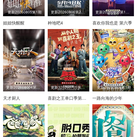
更新20260805第1期
更新20260806第25期上
更新20260806第10期三
姐姐快醒醒
种地吧4
喜欢你我也是 第六季
更新202608004第8期吃播直拍
更新320260705第1期加更
更新20260806第1期
天才厨人
喜剧之王单口季第三季
一路向海的少年