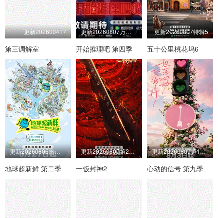
更新202600417
更新20260807万事屋加更第9期
更新20260807特辑5
第三调解室
开始推理吧 第四季
五十公里桃花坞6
更新20260806旅行日记第6期
更新20260807第2期加更
更新20260807第1期陪看上
地球超新鲜 第二季
一饭封神2
心动的信号 第九季