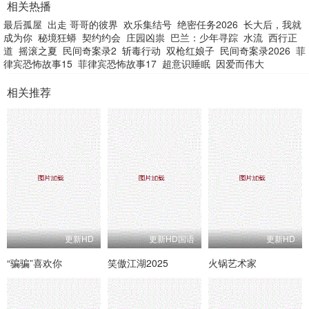
相关热播
最后孤屋
出走 哥哥的彼界
欢乐集结号
绝密任务2026
长大后，我就
成为你
秘境狂蟒
契约约会
庄园凶祟
巴兰：少年寻踪
水流
西行正
道
摇滚之夏
民间奇案录2
斩毒行动
双枪红娘子
民间奇案录2026
菲
律宾恐怖故事15
菲律宾恐怖故事17
超意识睡眠
因爱而伟大
相关推荐
更新HD
更新HD国语
更新HD
“骗骗”喜欢你
笑傲江湖2025
火锅艺术家