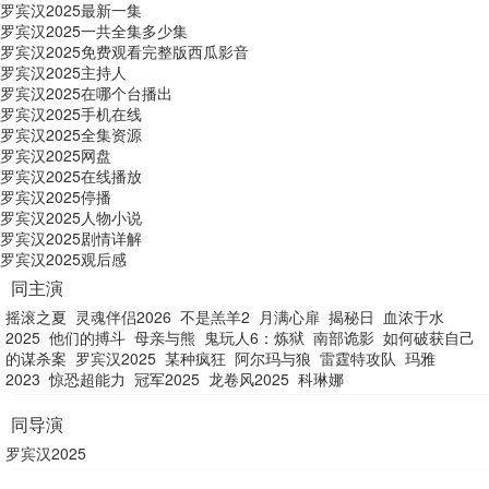
罗宾汉2025最新一集
罗宾汉2025一共全集多少集
罗宾汉2025免费观看完整版西瓜影音
罗宾汉2025主持人
罗宾汉2025在哪个台播出
罗宾汉2025手机在线
罗宾汉2025全集资源
罗宾汉2025网盘
罗宾汉2025在线播放
罗宾汉2025停播
罗宾汉2025人物小说
罗宾汉2025剧情详解
罗宾汉2025观后感
同主演
摇滚之夏
灵魂伴侣2026
不是羔羊2
月满心扉
揭秘日
血浓于水
2025
他们的搏斗
母亲与熊
鬼玩人6：炼狱
南部诡影
如何破获自己
的谋杀案
罗宾汉2025
某种疯狂
阿尔玛与狼
雷霆特攻队
玛雅
2023
惊恐超能力
冠军2025
龙卷风2025
科琳娜
同导演
罗宾汉2025