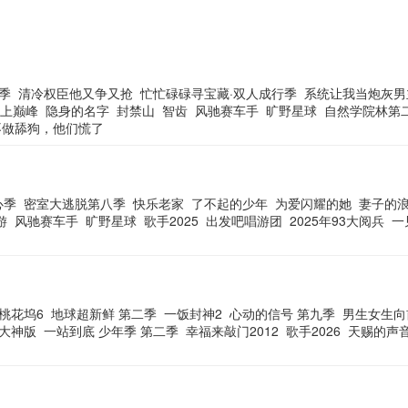
季
清冷权臣他又争又抢
忙忙碌碌寻宝藏·双人成行季
系统让我当炮灰男
上巅峰
隐身的名字
封禁山
智齿
风驰赛车手
旷野星球
自然学院林第
不做舔狗，他们慌了
心季
密室大逃脱第八季
快乐老家
了不起的少年
为爱闪耀的她
妻子的浪
游
风驰赛车手
旷野星球
歌手2025
出发吧唱游团
2025年93大阅兵
一
桃花坞6
地球超新鲜 第二季
一饭封神2
心动的信号 第九季
男生女生向
大神版
一站到底 少年季 第二季
幸福来敲门2012
歌手2026
天赐的声音