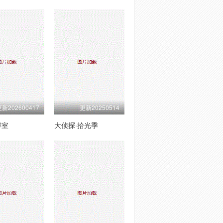
新202600417
更新20250514
解室
大侦探·拾光季