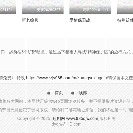
031104
更新20260807
更新202401111
新老娘舅
爱情保卫战
披荆斩
起前往5个旷野秘境，通过当下都市人寻找“精神保护区”的旅行方式，
免费》 转载:
https://www.rzjy985.com/m/kuangyexingqiu/
请保留本文链
返回首页
返回顶部
收集各大网站，本网站只提供web页面浏览服务，并不提供影片资源存储
的节目无意侵犯了贵司版权，请给我们邮箱地址来信，我们将在第一时间
Copyright © 2025 [
短剧网 www.985djw.com
]版权所有
dydjw@HD.com