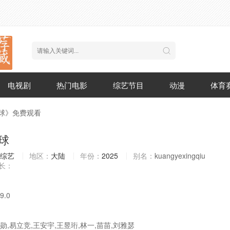
电视剧
热门电影
综艺节目
动漫
体育
星球》免费观看
球
综艺
地区：
大陆
年份：
2025
别名：
kuangyexingqiu
长：
9.0
勋,易立竞,王安宇,王昱珩,林一,苗苗,刘雅瑟