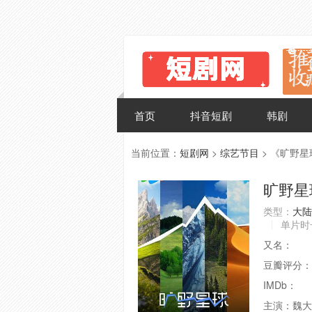
首页
抖音短剧
韩剧
当前位置：
短剧网
>
综艺节目
> 《旷野
旷野星
类型：
大陆
单片时
又名：
豆瓣评分：
IMDb：
主演：
魏大