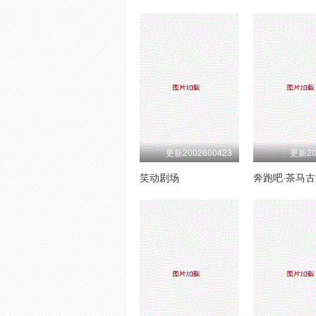
更新2002600423
更新20
笑动剧场
奔跑吧·茶马