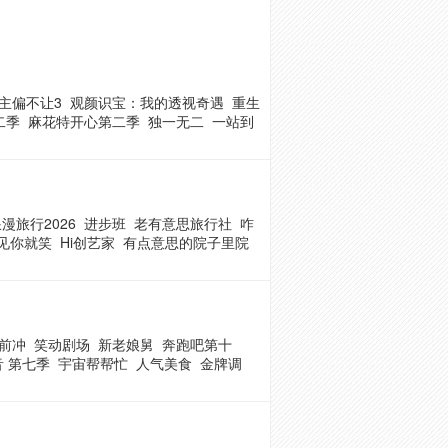
主偏不让3
观颜识宝：我的透视奇遇
重生
二季
麻花特开心第二季
独一无二
一站到
漫旅行2026
进步班
老有意思旅行社
咋
见你就笑
Hi创艺家
有点意思的院子里院
前冲
笑动剧场
新老娘舅
奔跑吧第十
 第七季
宇宙帮帮忙
人气美食
金牌调