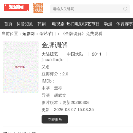
首页
抖音短剧
韩剧
电视剧
热门电影
综艺节目
动漫
体育赛事
当前位置：
短剧网
>
综艺节目
> 《金牌调解》免费观看
金牌调解
大陆综艺
中国大陆
2011
jinpaidiaojie
又名：
豆瓣评分：
2.0
IMDb：
主演：
章亭
导演：
胡武文
影片版本：
更新20260806
更新：
2026-08-07 15:08:35
立即播放