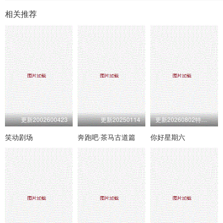
相关推荐
更新2002600423
更新20250114
更新20260802特别企划第27期
笑动剧场
奔跑吧·茶马古道篇
你好星期六