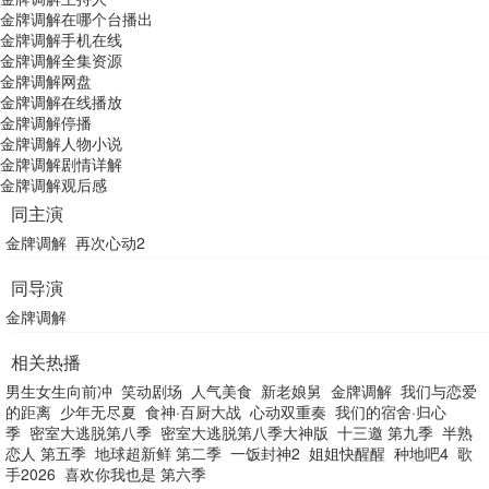
金牌调解在哪个台播出
金牌调解手机在线
金牌调解全集资源
金牌调解网盘
金牌调解在线播放
金牌调解停播
金牌调解人物小说
金牌调解剧情详解
金牌调解观后感
同主演
金牌调解
再次心动2
同导演
金牌调解
相关热播
男生女生向前冲
笑动剧场
人气美食
新老娘舅
金牌调解
我们与恋爱
的距离
少年无尽夏
食神·百厨大战
心动双重奏
我们的宿舍·归心
季
密室大逃脱第八季
密室大逃脱第八季大神版
十三邀 第九季
半熟
恋人 第五季
地球超新鲜 第二季
一饭封神2
姐姐快醒醒
种地吧4
歌
手2026
喜欢你我也是 第六季