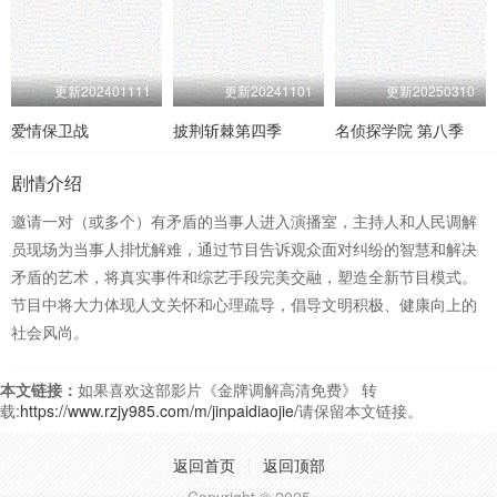
更新202401111
更新20241101
更新20250310
爱情保卫战
披荆斩棘第四季
名侦探学院 第八季
剧情介绍
邀请一对（或多个）有矛盾的当事人进入演播室，主持人和人民调解
员现场为当事人排忧解难，通过节目告诉观众面对纠纷的智慧和解决
矛盾的艺术，将真实事件和综艺手段完美交融，塑造全新节目模式。
节目中将大力体现人文关怀和心理疏导，倡导文明积极、健康向上的
社会风尚。
本文链接：
如果喜欢这部影片《金牌调解高清免费》 转
载:
https://www.rzjy985.com/m/jinpaidiaojie/
请保留本文链接。
返回首页
返回顶部
Copyright © 2025