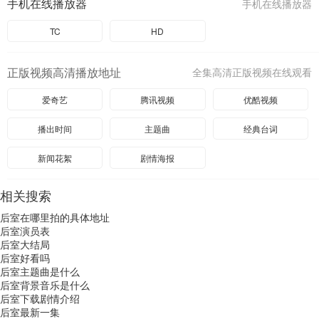
手机在线播放器
手机在线播放器
TC
HD
正版视频高清播放地址
全集高清正版视频在线观看
爱奇艺
腾讯视频
优酷视频
播出时间
主题曲
经典台词
新闻花絮
剧情海报
相关搜索
后室在哪里拍的具体地址
后室演员表
后室大结局
后室好看吗
后室主题曲是什么
后室背景音乐是什么
后室下载剧情介绍
后室最新一集