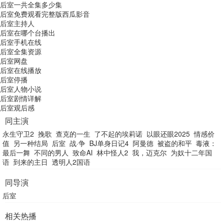
后室一共全集多少集
后室免费观看完整版西瓜影音
后室主持人
后室在哪个台播出
后室手机在线
后室全集资源
后室网盘
后室在线播放
后室停播
后室人物小说
后室剧情详解
后室观后感
同主演
永生守卫2
挽歌
查克的一生
了不起的埃莉诺
以眼还眼2025
情感价
值
另一种结局
后室
战·争
BJ单身日记4
阿曼德
被盗的和平
毒液：
最后一舞
不同的男人
致命AI
林中怪人2
我，迈克尔
为奴十二年国
语
到来的主日
透明人2国语
同导演
后室
相关热播