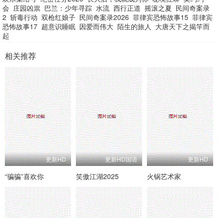
会
庄园凶祟
巴兰：少年寻踪
水流
西行正道
摇滚之夏
民间奇案录
2
斩毒行动
双枪红娘子
民间奇案录2026
菲律宾恐怖故事15
菲律宾
恐怖故事17
超意识睡眠
因爱而伟大
陌生的旅人
大唐天下之揭竿而
起
相关推荐
更新HD
更新HD国语
更新HD
“骗骗”喜欢你
笑傲江湖2025
火锅艺术家