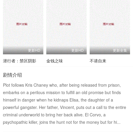
更新HD
更新HD
更新全集
潜行者：禁区阴影
金钱之味
不请自来
剧情介绍
Plot follows Kris Chaney who, after being released from prison,
embarks on a perilous mission to fulfill an old promise but finds
himself in danger when he kidnaps Elisa, the daughter of a
powerful gangster. Her father, Vincent, puts out a call to the entire
criminal underworld to bring her back alive. El Corvo, a
psychopathic killer, joins the hunt not for the money but for hi...