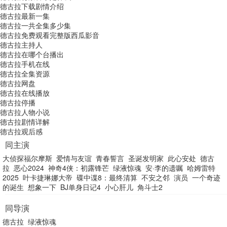
德古拉下载剧情介绍
德古拉最新一集
德古拉一共全集多少集
德古拉免费观看完整版西瓜影音
德古拉主持人
德古拉在哪个台播出
德古拉手机在线
德古拉全集资源
德古拉网盘
德古拉在线播放
德古拉停播
德古拉人物小说
德古拉剧情详解
德古拉观后感
同主演
大侦探福尔摩斯
爱情与友谊
青春誓言
圣诞发明家
此心安处
德古
拉
恶心2024
神奇4侠：初露锋芒
绿液惊魂
安·李的遗嘱
哈姆雷特
2025
叶卡捷琳娜大帝
碟中谍8：最终清算
不安之邻
演员
一个奇迹
的诞生
想象一下
BJ单身日记4
小心肝儿
角斗士2
同导演
德古拉
绿液惊魂