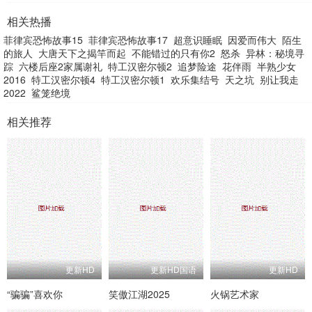
相关热播
菲律宾恐怖故事15
菲律宾恐怖故事17
超意识睡眠
因爱而伟大
陌生
的旅人
大唐天下之揭竿而起
不能错过的只有你2
怒杀
异林：秘境寻
踪
六楼后座2家属谢礼
特工汉密尔顿2
追梦险途
花伴雨
半熟少女
2016
特工汉密尔顿4
特工汉密尔顿1
欢乐集结号
天之坑
别让我走
2022
鲨笼绝境
相关推荐
更新HD
更新HD国语
更新HD
“骗骗”喜欢你
笑傲江湖2025
火锅艺术家