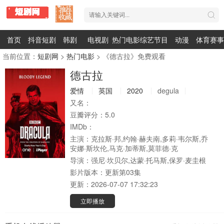
首页
抖音短剧
韩剧
电视剧
热门电影
综艺节目
动漫
体育赛事
当前位置：
短剧网
>
热门电影
> 《德古拉》免费观看
德古拉
爱情
英国
2020
degula
又名：
豆瓣评分：
5.0
IMDb：
主演：
克拉斯·邦,约翰·赫夫南,多莉·韦尔斯,乔
安娜·斯坎伦,马克·加蒂斯,莫菲德·克
导演：
强尼·坎贝尔,达蒙·托马斯,保罗·麦圭根
影片版本：
更新第03集
更新：
2026-07-07 17:32:23
立即播放