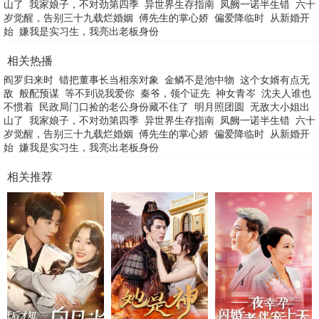
山了
我家娘子，不对劲第四季
异世界生存指南
凤阙一诺半生错
六十
岁觉醒，告别三十九载烂婚姻
傅先生的掌心娇
偏爱降临时
从新婚开
始
嫌我是实习生，我亮出老板身份
相关热播
阎罗归来时
错把董事长当相亲对象
金鳞不是池中物
这个女婿有点无
敌
般配预谋
等不到说我爱你
秦爷，领个证先
神女青岑
沈夫人谁也
不惯着
民政局门口捡的老公身份藏不住了
明月照团圆
无敌大小姐出
山了
我家娘子，不对劲第四季
异世界生存指南
凤阙一诺半生错
六十
岁觉醒，告别三十九载烂婚姻
傅先生的掌心娇
偏爱降临时
从新婚开
始
嫌我是实习生，我亮出老板身份
相关推荐