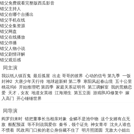
错父免费观看完整版西瓜影音
错父主持人
错父在哪个台播出
错父手机在线
错父全集资源
错父网盘
错父在线播放
错父停播
错父人物小说
错父剧情详解
错父观后感
同主演
我以纸人镇百鬼
最后孤屋
出走 哥哥的彼界
心动的信号 第九季
一饭
封神2
大唐少年天行传
地球超新鲜 第二季
寒阳风起春山境
五十公里
桃花坞6
开始推理吧 第四季
家庭关系证明书
第三调解室
我的荒糖恋
爱
天才，女友
地道女英雄
江海潮生
第五立面
游戏BUG修复中
嫁
入高门
开心锤锤世界
同导演
阎罗归来时
错把董事长当相亲对象
金鳞不是池中物
这个女婿有点无
敌
般配预谋
等不到说我爱你
秦爷，领个证先
神女青岑
沈夫人谁也
不惯着
民政局门口捡的老公身份藏不住了
明月照团圆
无敌大小姐出