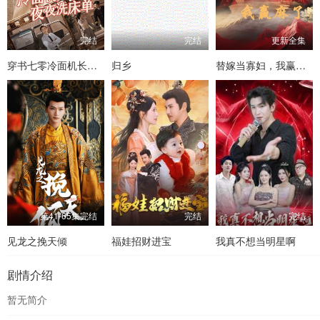
完结
完结
更新全集
穿书七零冷面机长夜夜洗床单
归乡
替嫁当寡妇，我赢麻了
第41-65集完结
完结
完结
见龙之挽天倾
福娃招财进宝
我真不想当明星啊
剧情介绍
暂无简介