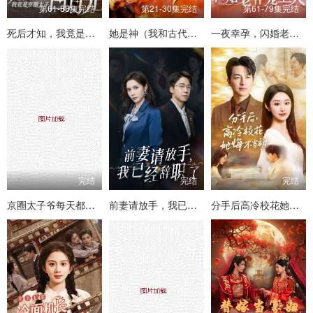
第61-88集完结
第21-30集完结
第61-79集完结
死后才知，我竟是京圈太子白月光
她是神（我和古代将军网恋了）
一夜幸孕，闪婚老伴宠上天
完结
完结
完结
京圈太子爷每天都想转正
前妻请放手，我已经辞职了
分手后高冷校花她悔不当初