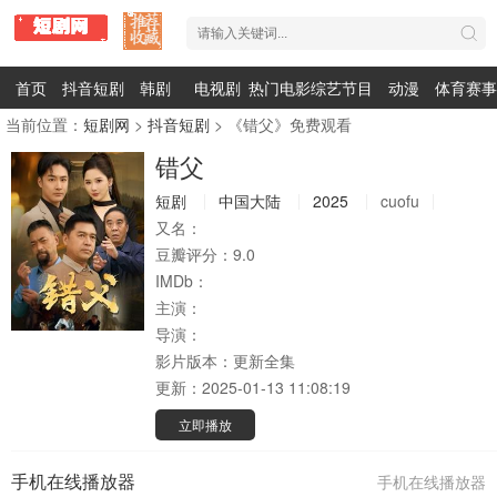
首页
抖音短剧
韩剧
电视剧
热门电影
综艺节目
动漫
体育赛事
当前位置：
短剧网
>
抖音短剧
> 《错父》免费观看
错父
短剧
中国大陆
2025
cuofu
又名：
豆瓣评分：
9.0
IMDb：
主演：
导演：
影片版本：
更新全集
更新：
2025-01-13 11:08:19
立即播放
手机在线播放器
手机在线播放器