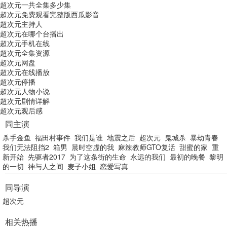
超次元一共全集多少集
超次元免费观看完整版西瓜影音
超次元主持人
超次元在哪个台播出
超次元手机在线
超次元全集资源
超次元网盘
超次元在线播放
超次元停播
超次元人物小说
超次元剧情详解
超次元观后感
同主演
杀手金鱼
福田村事件
我们是谁
地震之后
超次元
鬼城杀
暴劫青春
我们无法阻挡2
箱男
晨时空虚的我
麻辣教师GTO复活
甜蜜的家
重
新开始
先驱者2017
为了这条街的生命
永远的我们
最初的晚餐
黎明
的一切
神与人之间
麦子小姐
恋爱写真
同导演
超次元
相关热播