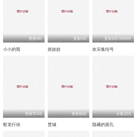
更新HD
更新HD
更新202160804
小小的我
抓娃娃
欢乐集结号
更新TCV2
更新国语
全集完结
蛟龙行动
焚城
隐藏的面孔