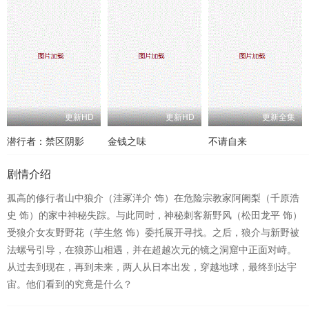
更新HD
更新HD
更新全集
潜行者：禁区阴影
金钱之味
不请自来
剧情介绍
孤高的修行者山中狼介（洼冢洋介 饰）在危险宗教家阿阇梨（千原浩
史 饰）的家中神秘失踪。与此同时，神秘刺客新野风（松田龙平 饰）
受狼介女友野野花（芋生悠 饰）委托展开寻找。之后，狼介与新野被
法螺号引导，在狼苏山相遇，并在超越次元的镜之洞窟中正面对峙。
从过去到现在，再到未来，两人从日本出发，穿越地球，最终到达宇
宙。他们看到的究竟是什么？