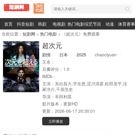
首页
抖音短剧
韩剧
电视剧
热门电影
综艺节目
动漫
体育赛事
当前位置：
短剧网
>
热门电影
> 《超次元》免费观看
超次元
剧情
日本
2025
chaociyuan
又名：
豆瓣评分：
1.0
IMDb：
主演：
东出昌大,芋生悠,涩川清彦,松田龙平,洼
冢洋介,千原浩史
导演：
丰田利晃
影片版本：
更新HD
更新：
2026-06-17 20:30:01
立即播放