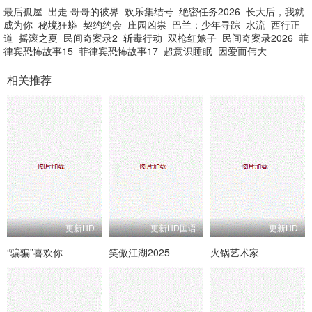
最后孤屋
出走 哥哥的彼界
欢乐集结号
绝密任务2026
长大后，我就
成为你
秘境狂蟒
契约约会
庄园凶祟
巴兰：少年寻踪
水流
西行正
道
摇滚之夏
民间奇案录2
斩毒行动
双枪红娘子
民间奇案录2026
菲
律宾恐怖故事15
菲律宾恐怖故事17
超意识睡眠
因爱而伟大
相关推荐
更新HD
更新HD国语
更新HD
“骗骗”喜欢你
笑傲江湖2025
火锅艺术家