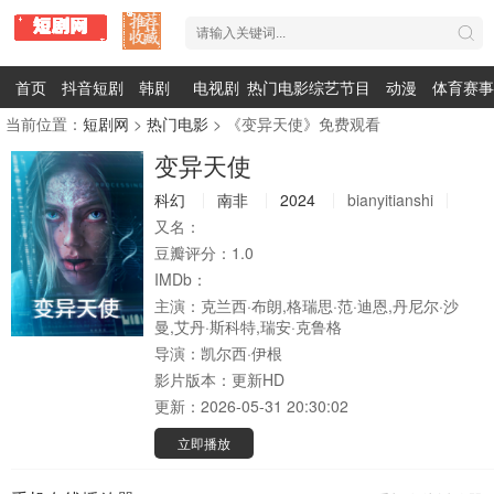
首页
抖音短剧
韩剧
电视剧
热门电影
综艺节目
动漫
体育赛事
当前位置：
短剧网
>
热门电影
> 《变异天使》免费观看
变异天使
科幻
南非
2024
bianyitianshi
又名：
豆瓣评分：
1.0
IMDb：
主演：
克兰西·布朗,格瑞思·范·迪恩,丹尼尔·沙
曼,艾丹·斯科特,瑞安·克鲁格
导演：
凯尔西·伊根
影片版本：
更新HD
更新：
2026-05-31 20:30:02
立即播放