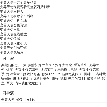
变异天使一共全集多少集
变异天使免费观看完整版西瓜影音
变异天使主持人
变异天使在哪个台播出
变异天使手机在线
变异天使全集资源
变异天使网盘
变异天使在线播放
变异天使停播
变异天使人物小说
变异天使剧情详解
变异天使观后感
同主演
奥黛丽的患儿
为你遗憾
海绵宝宝：深海大冒险
重返重生
变异天
使
银星
无敌少侠第四季
海绵宝宝：皮老板大电影
无敌少侠第三
季
海绵宝宝：拯救比奇堡
修复The Fix
新猛鬼街国语
雷神3：诸神黄
昏国语
珊迪大电影：拯救比奇堡
坚强
凯特·麦考的审判
超级漫展
鲵
鱼
军犬
肖申克的救赎国语
同导演
变异天使
修复The Fix