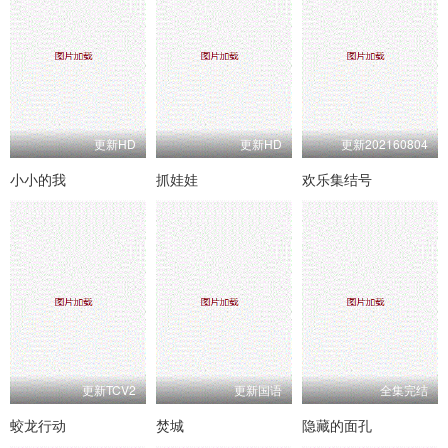
更新HD
更新HD
更新202160804
小小的我
抓娃娃
欢乐集结号
更新TCV2
更新国语
全集完结
蛟龙行动
焚城
隐藏的面孔