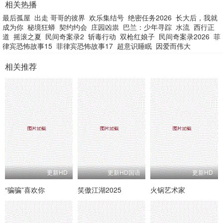
相关热播
最后孤屋
出走 哥哥的彼界
欢乐集结号
绝密任务2026
长大后，我就
成为你
秘境狂蟒
契约约会
庄园凶祟
巴兰：少年寻踪
水流
西行正
道
摇滚之夏
民间奇案录2
斩毒行动
双枪红娘子
民间奇案录2026
菲
律宾恐怖故事15
菲律宾恐怖故事17
超意识睡眠
因爱而伟大
相关推荐
更新HD
更新HD国语
更新HD
“骗骗”喜欢你
笑傲江湖2025
火锅艺术家