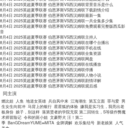
8月4日 2025英超夏季联赛 伯恩茅斯VS西汉姆联背景音乐是什么
8月4日 2025英超夏季联赛 伯恩茅斯VS西汉姆联下载剧情介绍
8月4日 2025英超夏季联赛 伯恩茅斯VS西汉姆联最新一集
8月4日 2025英超夏季联赛 伯恩茅斯VS西汉姆联一共全集多少集
8月4日 2025英超夏季联赛 伯恩茅斯VS西汉姆联免费观看完整版西瓜影
音
8月4日 2025英超夏季联赛 伯恩茅斯VS西汉姆联主持人
8月4日 2025英超夏季联赛 伯恩茅斯VS西汉姆联在哪个台播出
8月4日 2025英超夏季联赛 伯恩茅斯VS西汉姆联手机在线
8月4日 2025英超夏季联赛 伯恩茅斯VS西汉姆联全集资源
8月4日 2025英超夏季联赛 伯恩茅斯VS西汉姆联网盘
8月4日 2025英超夏季联赛 伯恩茅斯VS西汉姆联在线播放
8月4日 2025英超夏季联赛 伯恩茅斯VS西汉姆联停播
8月4日 2025英超夏季联赛 伯恩茅斯VS西汉姆联人物小说
8月4日 2025英超夏季联赛 伯恩茅斯VS西汉姆联剧情详解
8月4日 2025英超夏季联赛 伯恩茅斯VS西汉姆联观后感
同主演
燃比娃
人鱼
地道女英雄
兵自风中来
江海潮生
第五立面
罪与爱
男
生女生向前冲
马背上的银行
星星狐的体验
嫌我是实习生，我亮出老
板身份
娘子，别这样
落第贤者的学院无双 第二回转生，S等级作弊魔
术师冒险记
令和的斑小姐
文豪野犬 汪！第二
季
BanGDreamYUME∞MITA
金牌调解
欢乐集结号
新老娘舅
人气