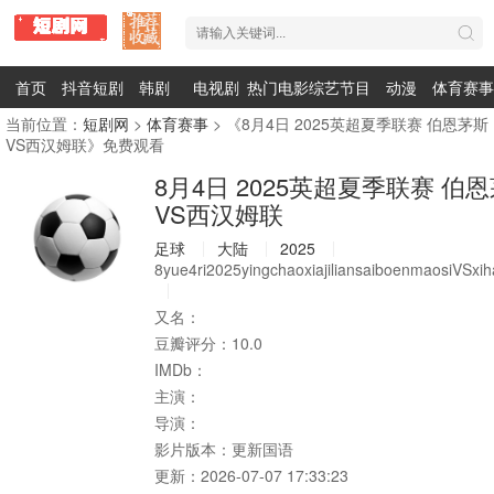
首页
抖音短剧
韩剧
电视剧
热门电影
综艺节目
动漫
体育赛事
当前位置：
短剧网
>
体育赛事
> 《8月4日 2025英超夏季联赛 伯恩茅斯
VS西汉姆联》免费观看
8月4日 2025英超夏季联赛 伯
VS西汉姆联
足球
大陆
2025
8yue4ri2025yingchaoxiajiliansaiboenmaosiVSxi
又名：
豆瓣评分：
10.0
IMDb：
主演：
导演：
影片版本：
更新国语
更新：
2026-07-07 17:33:23