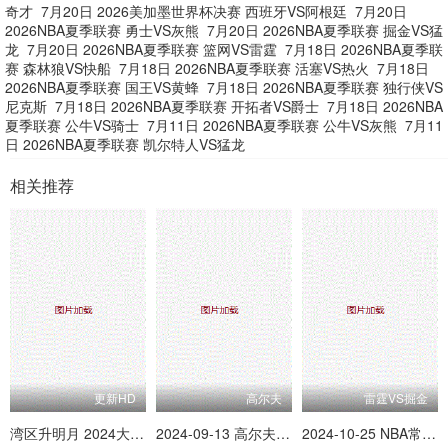
奇才
7月20日 2026美加墨世界杯决赛 西班牙VS阿根廷
7月20日
2026NBA夏季联赛 勇士VS灰熊
7月20日 2026NBA夏季联赛 掘金VS猛
龙
7月20日 2026NBA夏季联赛 篮网VS雷霆
7月18日 2026NBA夏季联
赛 森林狼VS快船
7月18日 2026NBA夏季联赛 活塞VS热火
7月18日
2026NBA夏季联赛 国王VS黄蜂
7月18日 2026NBA夏季联赛 独行侠VS
尼克斯
7月18日 2026NBA夏季联赛 开拓者VS爵士
7月18日 2026NBA
夏季联赛 公牛VS骑士
7月11日 2026NBA夏季联赛 公牛VS灰熊
7月11
日 2026NBA夏季联赛 凯尔特人VS猛龙
相关推荐
更新HD
高尔夫
雷霆VS掘金
湾区升明月 2024大湾区电影音乐晚会
2024-09-13 高尔夫尊中国室内公开赛 总决赛第一轮(二)
2024-10-25 NBA常规赛 雷霆VS掘金