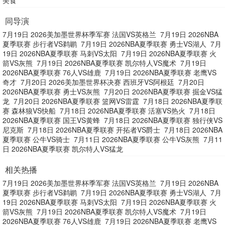
美食
同导演
7月19日 2026美加墨世界杯季军赛 法国VS英格兰
7月19日 2026NBA
夏季联赛 步行者VS鹈鹕
7月19日 2026NBA夏季联赛 勇士VS湖人
7月
19日 2026NBA夏季联赛 马刺VS太阳
7月19日 2026NBA夏季联赛 火
箭VS灰熊
7月19日 2026NBA夏季联赛 凯尔特人VS魔术
7月19日
2026NBA夏季联赛 76人VS雄鹿
7月19日 2026NBA夏季联赛 老鹰VS
奇才
7月20日 2026美加墨世界杯决赛 西班牙VS阿根廷
7月20日
2026NBA夏季联赛 勇士VS灰熊
7月20日 2026NBA夏季联赛 掘金VS猛
龙
7月20日 2026NBA夏季联赛 篮网VS雷霆
7月18日 2026NBA夏季联
赛 森林狼VS快船
7月18日 2026NBA夏季联赛 活塞VS热火
7月18日
2026NBA夏季联赛 国王VS黄蜂
7月18日 2026NBA夏季联赛 独行侠VS
尼克斯
7月18日 2026NBA夏季联赛 开拓者VS爵士
7月18日 2026NBA
夏季联赛 公牛VS骑士
7月11日 2026NBA夏季联赛 公牛VS灰熊
7月11
日 2026NBA夏季联赛 凯尔特人VS猛龙
相关热播
7月19日 2026美加墨世界杯季军赛 法国VS英格兰
7月19日 2026NBA
夏季联赛 步行者VS鹈鹕
7月19日 2026NBA夏季联赛 勇士VS湖人
7月
19日 2026NBA夏季联赛 马刺VS太阳
7月19日 2026NBA夏季联赛 火
箭VS灰熊
7月19日 2026NBA夏季联赛 凯尔特人VS魔术
7月19日
2026NBA夏季联赛 76人VS雄鹿
7月19日 2026NBA夏季联赛 老鹰VS