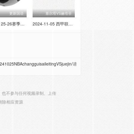
更新国语
塞尔塔VS赫塔菲
1月11日 25-26赛季西甲第19轮 赫罗纳VS奥萨苏纳
2024-11-05 西甲联赛 塞尔塔VS赫塔菲
241025NBAchangguisaileitingVSjuejin/
请
，也不参与任何视频录制、上传
删除相应资源