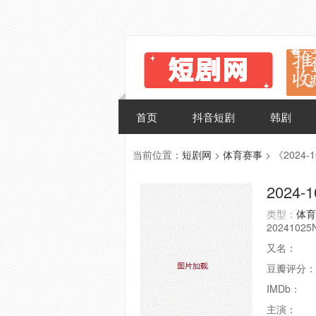
首页
抖音短剧
韩剧
当前位置：
短剧网
>
体育赛事
> 《2024
2024
类型：
体育
20241025NB
又名：
豆瓣评分：
IMDb：
主演：