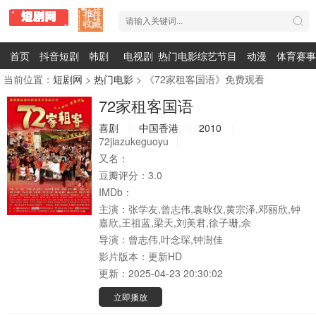
首页
抖音短剧
韩剧
电视剧
热门电影
综艺节目
动漫
体育赛事
当前位置：
短剧网
>
热门电影
> 《72家租客国语》免费观看
72家租客国语
喜剧
中国香港
2010
72jiazukeguoyu
又名：
豆瓣评分：
3.0
IMDb：
主演：
张学友,曾志伟,袁咏仪,黄宗泽,邓丽欣,钟
嘉欣,王祖蓝,梁天,刘美君,徐子珊,佘
导演：
曾志伟,叶念琛,钟澍佳
影片版本：
更新HD
更新：
2025-04-23 20:30:02
立即播放