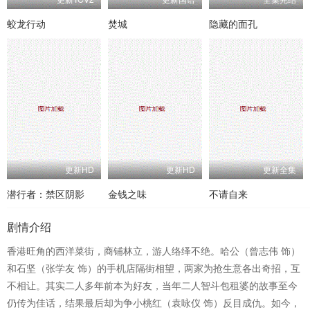
蛟龙行动
焚城
隐藏的面孔
更新HD
更新HD
更新全集
潜行者：禁区阴影
金钱之味
不请自来
剧情介绍
香港旺角的西洋菜街，商铺林立，游人络绎不绝。哈公（曾志伟 饰）
和石坚（张学友 饰）的手机店隔街相望，两家为抢生意各出奇招，互
不相让。其实二人多年前本为好友，当年二人智斗包租婆的故事至今
仍传为佳话，结果最后却为争小桃红（袁咏仪 饰）反目成仇。如今，