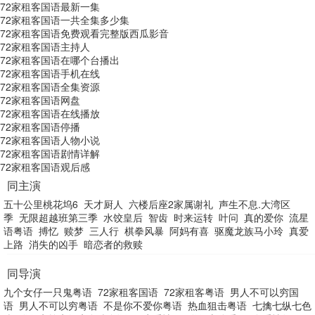
72家租客国语最新一集
72家租客国语一共全集多少集
72家租客国语免费观看完整版西瓜影音
72家租客国语主持人
72家租客国语在哪个台播出
72家租客国语手机在线
72家租客国语全集资源
72家租客国语网盘
72家租客国语在线播放
72家租客国语停播
72家租客国语人物小说
72家租客国语剧情详解
72家租客国语观后感
同主演
五十公里桃花坞6
天才厨人
六楼后座2家属谢礼
声生不息.大湾区
季
无限超越班第三季
水饺皇后
智齿
时来运转
叶问
真的爱你
流星
语粤语
搏忆
赎梦
三人行
棋拳风暴
阿妈有喜
驱魔龙族马小玲
真爱
上路
消失的凶手
暗恋者的救赎
同导演
九个女仔一只鬼粤语
72家租客国语
72家租客粤语
男人不可以穷国
语
男人不可以穷粤语
不是你不爱你粤语
热血狙击粤语
七擒七纵七色