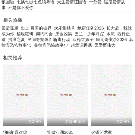
狼国语
七擒七纵七色狼粤语
天生爱情狂国语
十分爱
猛鬼爱情故
事
不是你不爱你
相关热播
最后孤屋
出走 哥哥的彼界
欢乐集结号
绝密任务2026
长大后，我就
成为你
秘境狂蟒
契约约会
庄园凶祟
巴兰：少年寻踪
水流
西行正
道
摇滚之夏
民间奇案录2
斩毒行动
双枪红娘子
民间奇案录2026
菲
律宾恐怖故事15
菲律宾恐怖故事17
超意识睡眠
因爱而伟大
相关推荐
更新HD
更新HD国语
更新HD
“骗骗”喜欢你
笑傲江湖2025
火锅艺术家