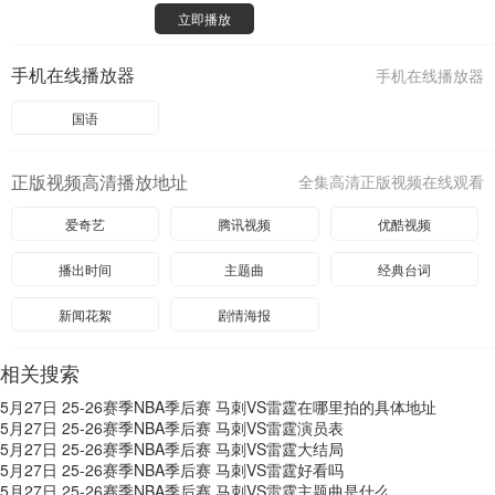
立即播放
手机在线播放器
手机在线播放器
国语
正版视频高清播放地址
全集高清正版视频在线观看
爱奇艺
腾讯视频
优酷视频
播出时间
主题曲
经典台词
新闻花絮
剧情海报
相关搜索
5月27日 25-26赛季NBA季后赛 马刺VS雷霆在哪里拍的具体地址
5月27日 25-26赛季NBA季后赛 马刺VS雷霆演员表
5月27日 25-26赛季NBA季后赛 马刺VS雷霆大结局
5月27日 25-26赛季NBA季后赛 马刺VS雷霆好看吗
5月27日 25-26赛季NBA季后赛 马刺VS雷霆主题曲是什么