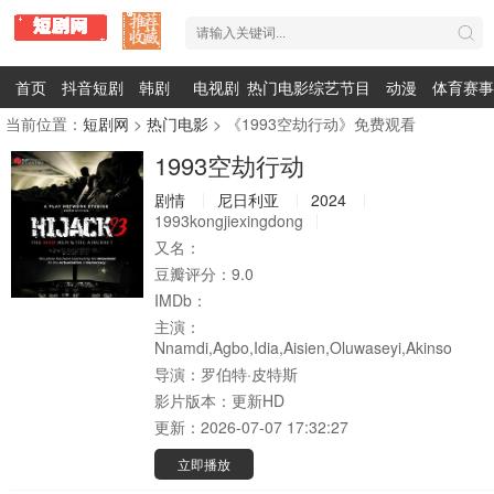
首页
抖音短剧
韩剧
电视剧
热门电影
综艺节目
动漫
体育赛事
当前位置：
短剧网
>
热门电影
> 《1993空劫行动》免费观看
1993空劫行动
剧情
尼日利亚
2024
1993kongjiexingdong
又名：
豆瓣评分：
9.0
IMDb：
主演：
Nnamdi,Agbo,Idia,Aisien,Oluwaseyi,Akinso
导演：
罗伯特·皮特斯
影片版本：
更新HD
更新：
2026-07-07 17:32:27
立即播放