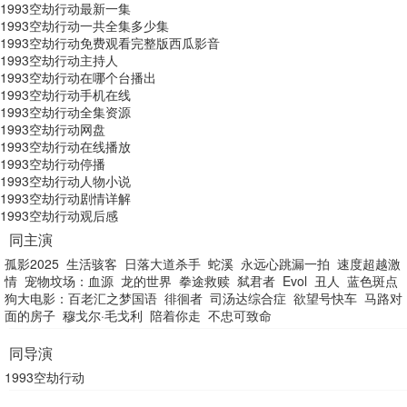
1993空劫行动最新一集
1993空劫行动一共全集多少集
1993空劫行动免费观看完整版西瓜影音
1993空劫行动主持人
1993空劫行动在哪个台播出
1993空劫行动手机在线
1993空劫行动全集资源
1993空劫行动网盘
1993空劫行动在线播放
1993空劫行动停播
1993空劫行动人物小说
1993空劫行动剧情详解
1993空劫行动观后感
同主演
孤影2025
生活骇客
日落大道杀手
蛇溪
永远心跳漏一拍
速度超越激
情
宠物坟场：血源
龙的世界
拳途救赎
弑君者
Evol
丑人
蓝色斑点
狗大电影：百老汇之梦国语
徘徊者
司汤达综合症
欲望号快车
马路对
面的房子
穆戈尔·毛戈利
陪着你走
不忠可致命
同导演
1993空劫行动