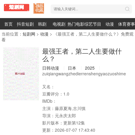
首页
抖音短剧
韩剧
电视剧
热门电影
综艺节目
动漫
体育赛事
当前位置：
短剧网
>
动漫
> 《最强王者，第二人生要做什么？》免费观
看
最强王者，第二人生要做什
么？
日韩动漫
日本
2025
zuiqiangwangzhedierrenshengyaozuoshime
又名：
豆瓣评分：
1.0
IMDb：
主演：
藤原夏海,古川慎
导演：
元永庆太郎
影片版本：
更新第12集
更新：
2026-07-07 17:43:40