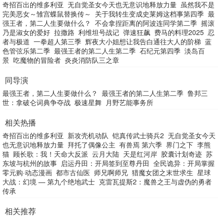
奇招百出的维多利亚
无自觉圣女今天也无意识地释放力量
虽然我不是
完美恶女～雏宫蝶鼠替换传～
关于我转生变成史莱姆这档事第四季
最
强王者，第二人生要做什么？
不会拿捏距离的阿波连同学第二季
摇滚
乃是淑女的爱好
拉撒路
利维坦号战记
弹速狂飙
费马的料理2025
忍
者与极道
一拳超人第三季
辉夜大小姐想让我告白通往大人的阶梯
蓝
色管弦乐第二季
最强王者的第二人生第二季
石纪元第四季
淡岛百
景
吃魔物的冒险者
炎炎消防队三之章
同导演
最强王者，第二人生要做什么？
最强王者的第二人生第二季
鲁邦三
世：拿破仑词典争夺战
极速星舞
月野艺能事务所
相关热播
奇招百出的维多利亚
新攻壳机动队
铠真传武士骑兵2
无自觉圣女今天
也无意识地释放力量
拜托了偶像公主
有兽焉 第六季
界门之下
李熊
猫
顾长歌：我！天命大反派
云月大陆
天是红河岸
胶囊计划奇迹
苏
东坡与杭州的故事
启运丹田：开局签到至尊丹田
全民诡异：开局掌握
零元购·动态漫画
都市古仙医
师兄啊师兄
猎魔女团之末世求生
星球
大战：幻境 — 第九个绝地武士
克雷瓦提斯2：魔兽之王与虚伪的勇者
传承
相关推荐