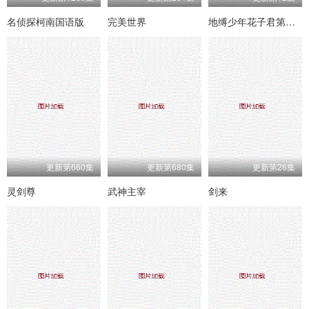
名侦探柯南国语版
完美世界
地缚少年花子君第二季
更新第660集
更新第680集
更新第26集
灵剑尊
武神主宰
剑来