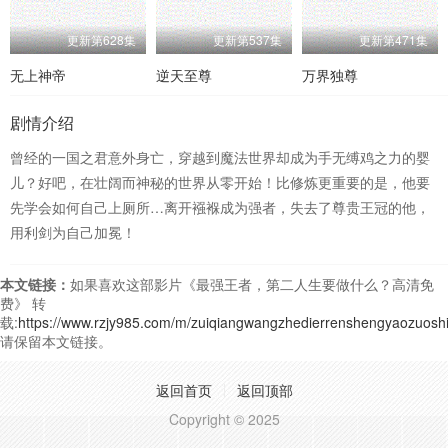
更新第628集
更新第537集
更新第471集
无上神帝
逆天至尊
万界独尊
剧情介绍
曾经的一国之君意外身亡，穿越到魔法世界却成为手无缚鸡之力的婴
儿？好吧，在壮阔而神秘的世界从零开始！比修炼更重要的是，他要
先学会如何自己上厕所…离开襁褓成为强者，失去了尊贵王冠的他，
用利剑为自己加冕！
本文链接：
如果喜欢这部影片《最强王者，第二人生要做什么？高清免
费》 转
载:
https://www.rzjy985.com/m/zuiqiangwangzhedierrenshengyaozuosh
请保留本文链接。
返回首页
返回顶部
Copyright © 2025