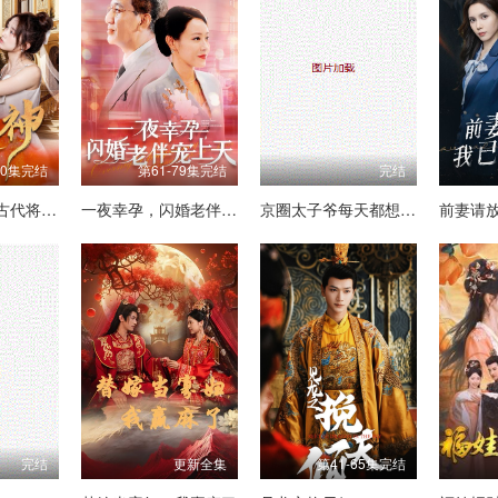
30集完结
第61-79集完结
完结
她是神（我和古代将军网恋了）
一夜幸孕，闪婚老伴宠上天
京圈太子爷每天都想转正
完结
更新全集
第41-65集完结