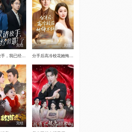
完结
完结
前妻请放手，我已经辞职了
分手后高冷校花她悔不当初
完结
完结