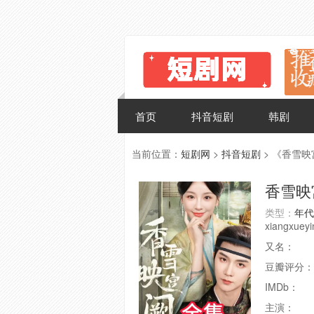
首页
抖音短剧
韩剧
当前位置：
短剧网
>
抖音短剧
> 《香雪
香雪映
类型：
年代
xiangxuey
又名：
豆瓣评分：
IMDb：
主演：