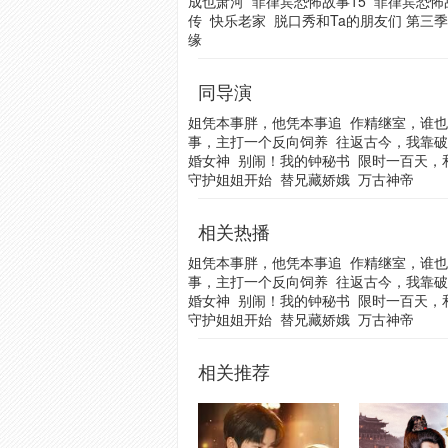
成也萧河
菲律宾恐怖故事15
菲律宾恐怖
传
快乐老家
脱口秀和Ta的朋友们 第三季
缘
同导演
姐凭本事胖，他凭本事追
作精继室，谁也
事，主打一个反向饲养
往返古今，我靠破
婚女神
别闹！我的钟秘书
限时一百天，
守护姐姐开始
替兄藏娇娥
万古神帝
相关热播
姐凭本事胖，他凭本事追
作精继室，谁也
事，主打一个反向饲养
往返古今，我靠破
婚女神
别闹！我的钟秘书
限时一百天，
守护姐姐开始
替兄藏娇娥
万古神帝
相关推荐