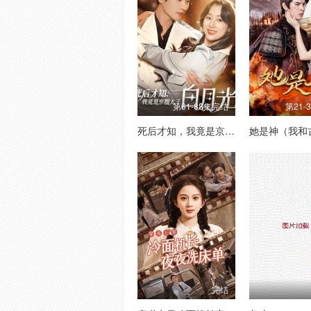
第61-88集完结
第21-
死后才知，我竟是京圈太子白月光
完结