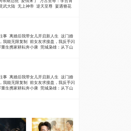
柯蒂斯总统
爱情来了
万古至尊：李云霄
灵武大陆
无上神帝
逆天至尊
宴遇簪花
往事
离婚后我带女儿开启新人生
这门婚
，我能无限复制
前女友求接盘，我反手闪
零重生携家耕耘奔小康
莞城枭雄：从下山
往事
离婚后我带女儿开启新人生
这门婚
，我能无限复制
前女友求接盘，我反手闪
零重生携家耕耘奔小康
莞城枭雄：从下山