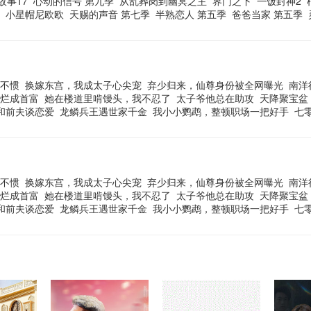
故事17
心动的信号 第九季
从乱葬岗到幽冥之主
界门之下
一饭封神2
小星帽尼欧欧
天赐的声音 第七季
半熟恋人 第五季
爸爸当家 第五季
不惯
换嫁东宫，我成太子心尖宠
弃少归来，仙尊身份被全网曝光
南洋
烂成首富
她在楼道里啃馒头，我不忍了
太子爷他总在助攻
天降聚宝盆
和前夫谈恋爱
龙鳞兵王遇世家千金
我小小鹦鹉，整顿职场一把好手
七
不惯
换嫁东宫，我成太子心尖宠
弃少归来，仙尊身份被全网曝光
南洋
烂成首富
她在楼道里啃馒头，我不忍了
太子爷他总在助攻
天降聚宝盆
和前夫谈恋爱
龙鳞兵王遇世家千金
我小小鹦鹉，整顿职场一把好手
七