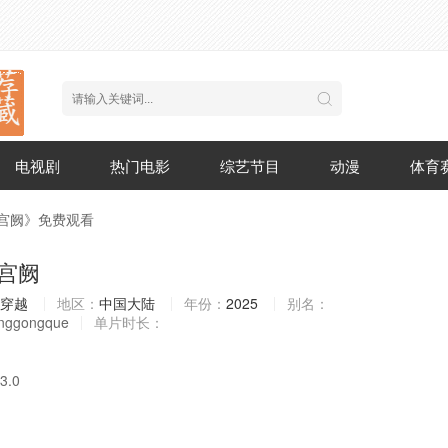
电视剧
热门电影
综艺节目
动漫
体育
映宫阙》免费观看
宫阙
穿越
地区：
中国大陆
年份：
2025
别名：
inggongque
单片时长：
3.0