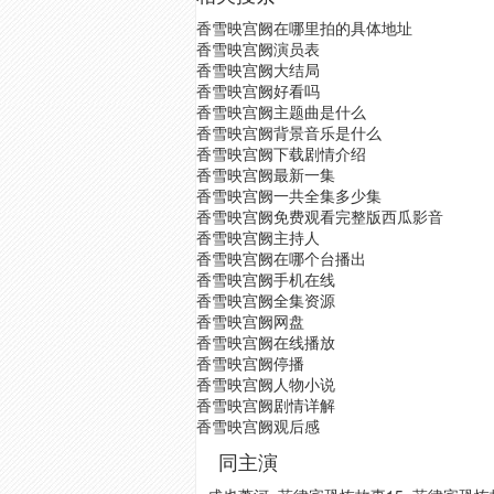
香雪映宫阙在哪里拍的具体地址
香雪映宫阙演员表
香雪映宫阙大结局
香雪映宫阙好看吗
香雪映宫阙主题曲是什么
香雪映宫阙背景音乐是什么
香雪映宫阙下载剧情介绍
香雪映宫阙最新一集
香雪映宫阙一共全集多少集
香雪映宫阙免费观看完整版西瓜影音
香雪映宫阙主持人
香雪映宫阙在哪个台播出
香雪映宫阙手机在线
香雪映宫阙全集资源
香雪映宫阙网盘
香雪映宫阙在线播放
香雪映宫阙停播
香雪映宫阙人物小说
香雪映宫阙剧情详解
香雪映宫阙观后感
同主演