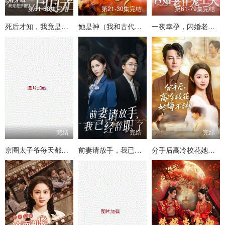
第61-88集完结
第21-30集完结
第61-79集完结
死后才知，我竟是京圈太子白月光
她是神（我和古代将军网恋了）
一夜幸孕，闪婚老伴宠上天
完结
完结
完结
京圈太子爷每天都想转正
前妻请放手，我已经辞职了
分手后高冷校花她悔不当初