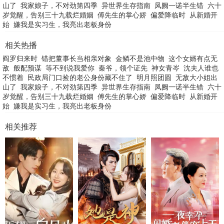
山了
我家娘子，不对劲第四季
异世界生存指南
凤阙一诺半生错
六十
岁觉醒，告别三十九载烂婚姻
傅先生的掌心娇
偏爱降临时
从新婚开
始
嫌我是实习生，我亮出老板身份
相关热播
阎罗归来时
错把董事长当相亲对象
金鳞不是池中物
这个女婿有点无
敌
般配预谋
等不到说我爱你
秦爷，领个证先
神女青岑
沈夫人谁也
不惯着
民政局门口捡的老公身份藏不住了
明月照团圆
无敌大小姐出
山了
我家娘子，不对劲第四季
异世界生存指南
凤阙一诺半生错
六十
岁觉醒，告别三十九载烂婚姻
傅先生的掌心娇
偏爱降临时
从新婚开
始
嫌我是实习生，我亮出老板身份
相关推荐