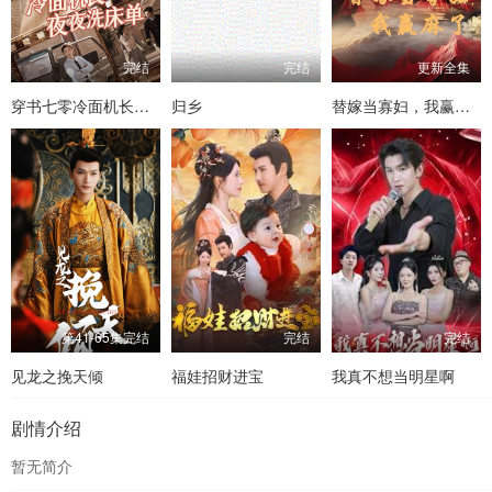
完结
完结
更新全集
穿书七零冷面机长夜夜洗床单
归乡
替嫁当寡妇，我赢麻了
第41-65集完结
完结
完结
见龙之挽天倾
福娃招财进宝
我真不想当明星啊
剧情介绍
暂无简介