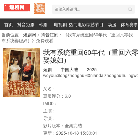
首页
抖音短剧
韩剧
电视剧
热门电影
综艺节目
动漫
体育赛事
当前位置：
短剧网
>
抖音短剧
> 《我有系统重回60年代（重回六零我
靠系统娶媳妇）》免费观看
我有系统重回60年代（重回六
娶媳妇）
短剧
中国大陆
2025
woyouxitongzhonghui60niandaizhonghuiliulingwo
又名：
豆瓣评分：
6.0
IMDb：
主演：
导演：
影片版本：
全集完结
更新：
2025-10-18 15:30:01