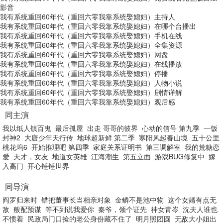
影音
我有系统重回60年代（重回六零我靠系统娶媳妇）主持人
我有系统重回60年代（重回六零我靠系统娶媳妇）在哪个台播出
我有系统重回60年代（重回六零我靠系统娶媳妇）手机在线
我有系统重回60年代（重回六零我靠系统娶媳妇）全集资源
我有系统重回60年代（重回六零我靠系统娶媳妇）网盘
我有系统重回60年代（重回六零我靠系统娶媳妇）在线播放
我有系统重回60年代（重回六零我靠系统娶媳妇）停播
我有系统重回60年代（重回六零我靠系统娶媳妇）人物小说
我有系统重回60年代（重回六零我靠系统娶媳妇）剧情详解
我有系统重回60年代（重回六零我靠系统娶媳妇）观后感
同主演
我以纸人镇百鬼
最后孤屋
出走 哥哥的彼界
心动的信号 第九季
一饭
封神2
大唐少年天行传
地球超新鲜 第二季
寒阳风起春山境
五十公里
桃花坞6
开始推理吧 第四季
家庭关系证明书
第三调解室
我的荒糖恋
爱
天才，女友
地道女英雄
江海潮生
第五立面
游戏BUG修复中
嫁
入高门
开心锤锤世界
同导演
阎罗归来时
错把董事长当相亲对象
金鳞不是池中物
这个女婿有点无
敌
般配预谋
等不到说我爱你
秦爷，领个证先
神女青岑
沈夫人谁也
不惯着
民政局门口捡的老公身份藏不住了
明月照团圆
无敌大小姐出