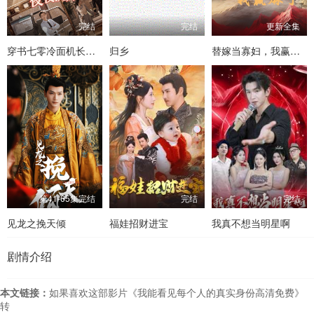
完结
完结
更新全集
穿书七零冷面机长夜夜洗床单
归乡
替嫁当寡妇，我赢麻了
第41-65集完结
完结
完结
见龙之挽天倾
福娃招财进宝
我真不想当明星啊
剧情介绍
本文链接：
如果喜欢这部影片《我能看见每个人的真实身份高清免费》
转