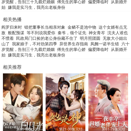
岁觉醒，告别三十九载烂婚姻
傅先生的掌心娇
偏爱降临时
从新婚开
始
嫌我是实习生，我亮出老板身份
相关热播
阎罗归来时
错把董事长当相亲对象
金鳞不是池中物
这个女婿有点无
敌
般配预谋
等不到说我爱你
秦爷，领个证先
神女青岑
沈夫人谁也
不惯着
民政局门口捡的老公身份藏不住了
明月照团圆
无敌大小姐出
山了
我家娘子，不对劲第四季
异世界生存指南
凤阙一诺半生错
六十
岁觉醒，告别三十九载烂婚姻
傅先生的掌心娇
偏爱降临时
从新婚开
始
嫌我是实习生，我亮出老板身份
相关推荐
第61-88集完结
第21-30集完结
第61-79集完结