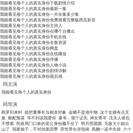
我能看见每个人的真实身份下载剧情介绍
我能看见每个人的真实身份最新一集
我能看见每个人的真实身份一共全集多少集
我能看见每个人的真实身份免费观看完整版西瓜影音
我能看见每个人的真实身份主持人
我能看见每个人的真实身份在哪个台播出
我能看见每个人的真实身份手机在线
我能看见每个人的真实身份全集资源
我能看见每个人的真实身份网盘
我能看见每个人的真实身份在线播放
我能看见每个人的真实身份停播
我能看见每个人的真实身份人物小说
我能看见每个人的真实身份剧情详解
我能看见每个人的真实身份观后感
同主演
我能看见每个人的真实身份
同导演
阎罗归来时
错把董事长当相亲对象
金鳞不是池中物
这个女婿有点无
敌
般配预谋
等不到说我爱你
秦爷，领个证先
神女青岑
沈夫人谁也
不惯着
民政局门口捡的老公身份藏不住了
明月照团圆
无敌大小姐出
山了
我家娘子，不对劲第四季
异世界生存指南
凤阙一诺半生错
六十