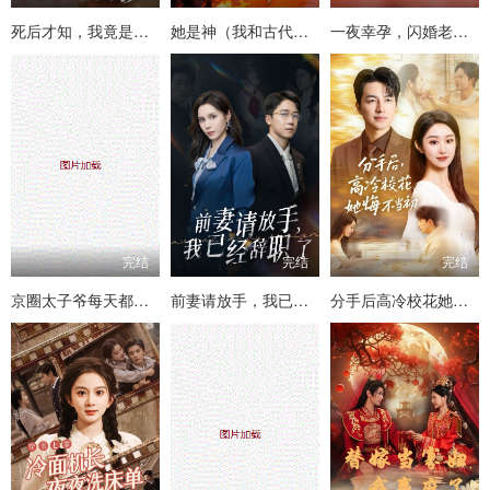
死后才知，我竟是京圈太子白月光
她是神（我和古代将军网恋了）
一夜幸孕，闪婚老伴宠上天
完结
完结
完结
京圈太子爷每天都想转正
前妻请放手，我已经辞职了
分手后高冷校花她悔不当初