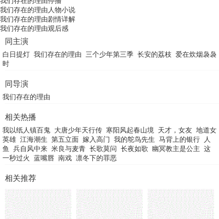
我们存在的理由停播
我们存在的理由人物小说
我们存在的理由剧情详解
我们存在的理由观后感
同主演
白日提灯
我们存在的理由
三个少年第三季
长安的荔枝
爱在炊烟袅袅
时
同导演
我们存在的理由
相关热播
我以纸人镇百鬼
大唐少年天行传
寒阳风起春山境
天才，女友
地道女
英雄
江海潮生
第五立面
嫁入高门
我的鸵鸟先生
马背上的银行
人
鱼
兵自风中来
米良与麦青
长歌莫问
长夜如歌
幽冥教主是公主
这
一秒过火
蓝嘴唇
南戏
凛冬下的罪恶
相关推荐