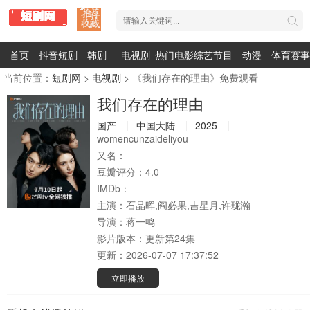
首页
抖音短剧
韩剧
电视剧
热门电影
综艺节目
动漫
体育赛事
当前位置：
短剧网
>
电视剧
> 《我们存在的理由》免费观看
我们存在的理由
国产
中国大陆
2025
womencunzaideliyou
又名：
豆瓣评分：
4.0
IMDb：
主演：
石晶晖,阎必果,吉星月,许珑瀚
导演：
蒋一鸣
影片版本：
更新第24集
更新：
2026-07-07 17:37:52
立即播放