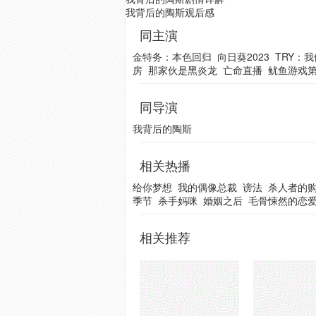
我背后的陶斯观后感
同主演
金特务：本色回归
向日葵2023
TRY：
房
那家伙是黑炎龙
亡命直播
鱿鱼游戏
同导演
我背后的陶斯
相关热播
给你梦想
我的偶像总裁
谤法
杀人者的购
季节
杀手妈咪
婚姻之后
毛骨悚然的恋
相关推荐