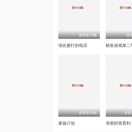
更新第12集
更
现在拨打的电话
鱿鱼游戏第二
更新第06集
更新
家族计划
亲密的雷普利