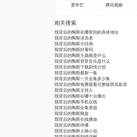
爱奇艺
腾讯视频
相关搜索
我背后的陶斯在哪里拍的具体地址
我背后的陶斯演员表
我背后的陶斯大结局
我背后的陶斯好看吗
我背后的陶斯主题曲是什么
我背后的陶斯背景音乐是什么
我背后的陶斯下载剧情介绍
我背后的陶斯最新一集
我背后的陶斯一共全集多少集
我背后的陶斯免费观看完整版西瓜影音
我背后的陶斯主持人
我背后的陶斯在哪个台播出
我背后的陶斯手机在线
我背后的陶斯全集资源
我背后的陶斯网盘
我背后的陶斯在线播放
我背后的陶斯停播
我背后的陶斯人物小说
我背后的陶斯剧情详解