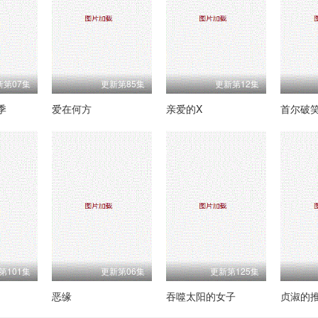
新第07集
更新第85集
更新第12集
季
爱在何方
亲爱的X
首尔破
第101集
更新第06集
更新第125集
恶缘
吞噬太阳的女子
贞淑的