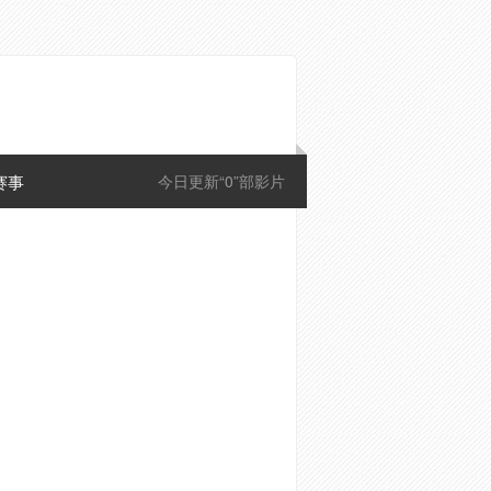
赛事
今日更新“0”部影片