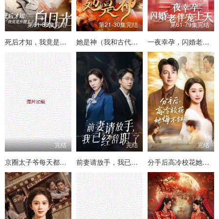
第61-88集完结
第21-30集完结
第61-79集完结
死后才知，我竟是京圈太子白月光
她是神（我和古代将军网恋了）
一夜幸孕，闪婚老伴宠上天
完结
完结
完结
京圈太子爷每天都想转正
前妻请放手，我已经辞职了
分手后高冷校花她悔不当初