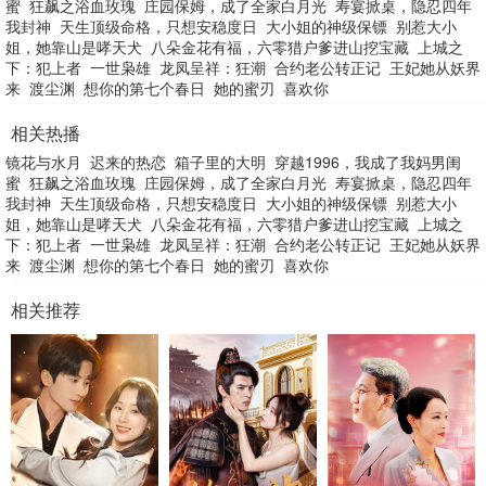
蜜
狂飙之浴血玫瑰
庄园保姆，成了全家白月光
寿宴掀桌，隐忍四年
我封神
天生顶级命格，只想安稳度日
大小姐的神级保镖
别惹大小
姐，她靠山是哮天犬
八朵金花有福，六零猎户爹进山挖宝藏
上城之
下：犯上者
一世枭雄
龙凤呈祥：狂潮
合约老公转正记
王妃她从妖界
来
渡尘渊
想你的第七个春日
她的蜜刃
喜欢你
相关热播
镜花与水月
迟来的热恋
箱子里的大明
穿越1996，我成了我妈男闺
蜜
狂飙之浴血玫瑰
庄园保姆，成了全家白月光
寿宴掀桌，隐忍四年
我封神
天生顶级命格，只想安稳度日
大小姐的神级保镖
别惹大小
姐，她靠山是哮天犬
八朵金花有福，六零猎户爹进山挖宝藏
上城之
下：犯上者
一世枭雄
龙凤呈祥：狂潮
合约老公转正记
王妃她从妖界
来
渡尘渊
想你的第七个春日
她的蜜刃
喜欢你
相关推荐