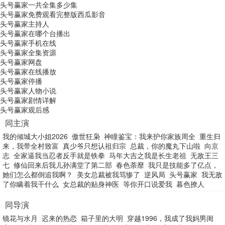
头号赢家一共全集多少集
头号赢家免费观看完整版西瓜影音
头号赢家主持人
头号赢家在哪个台播出
头号赢家手机在线
头号赢家全集资源
头号赢家网盘
头号赢家在线播放
头号赢家停播
头号赢家人物小说
头号赢家剧情详解
头号赢家观后感
同主演
我的倾城大小姐2026
傲世狂枭
神瞳鉴宝：我来护你家族周全
重生归
来，我带全村致富
真少爷只想认祖归宗
总裁，你的魔丸下山啦
向京
志
全家逼我当忍者反手就是铁拳
马年大吉之我是长生老祖
无敌王三
七
修仙回来后我儿孙满堂了第二部
春色荼靡
我只是技能多了亿点，
她们怎么都倒追我啊？
美女总裁被我骂惨了
逆风局
头号赢家
我无敌
了你瞒着我干什么
女总裁的贴身神医
等你开口说爱我
暮色撩人
同导演
镜花与水月
迟来的热恋
箱子里的大明
穿越1996，我成了我妈男闺