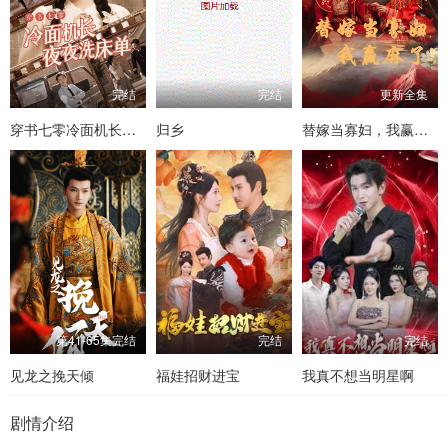
完结
完结
更新全集
穿书七零冷面机长夜夜洗床单
归乡
替嫁当寡妇，我赢麻了
第41-65集完结
完结
完结
见龙之挽天倾
福娃招财进宝
我真不想当明星啊
剧情介绍