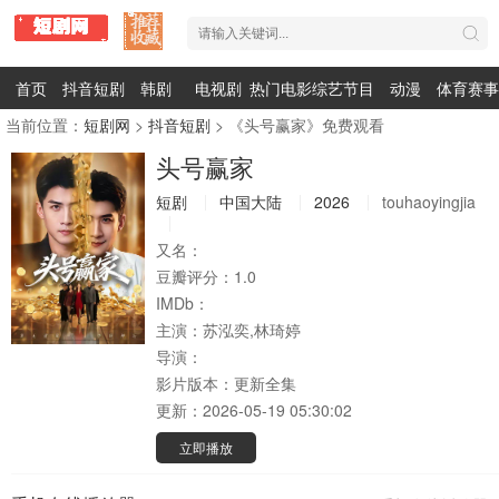
首页
抖音短剧
韩剧
电视剧
热门电影
综艺节目
动漫
体育赛事
当前位置：
短剧网
>
抖音短剧
> 《头号赢家》免费观看
头号赢家
短剧
中国大陆
2026
touhaoyingjia
又名：
豆瓣评分：
1.0
IMDb：
主演：
苏泓奕,林琦婷
导演：
影片版本：
更新全集
更新：
2026-05-19 05:30:02
立即播放