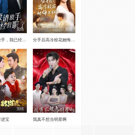
完结
完结
前妻请放手，我已经辞职了
分手后高冷校花她悔不当初
完结
完结
财进宝
我真不想当明星啊