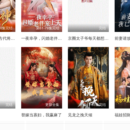
30集完结
第61-79集完结
完结
她是神（我和古代将军网恋了）
一夜幸孕，闪婚老伴宠上天
京圈太子爷每天都想转正
完结
更新全集
第41-65集完结
替嫁当寡妇，我赢麻了
见龙之挽天倾
福娃招