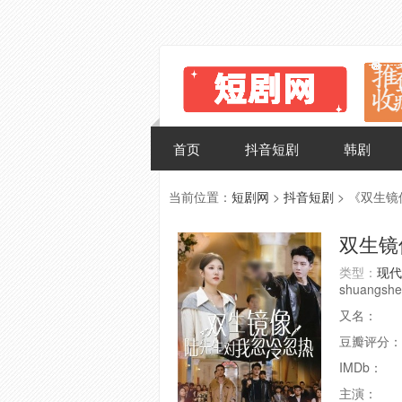
首页
抖音短剧
韩剧
当前位置：
短剧网
>
抖音短剧
> 《双生
双生镜
类型：
现代
shuangshe
又名：
豆瓣评分：
IMDb：
主演：