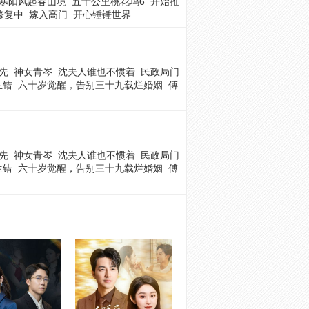
寒阳风起春山境
五十公里桃花坞6
开始推
修复中
嫁入高门
开心锤锤世界
先
神女青岑
沈夫人谁也不惯着
民政局门
生错
六十岁觉醒，告别三十九载烂婚姻
傅
先
神女青岑
沈夫人谁也不惯着
民政局门
生错
六十岁觉醒，告别三十九载烂婚姻
傅