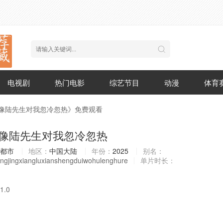
电视剧
热门电影
综艺节目
动漫
体育
镜像陆先生对我忽冷忽热》免费观看
像陆先生对我忽冷忽热
都市
地区：
中国大陆
年份：
2025
别名：
ngjingxiangluxianshengduiwohulenghure
单片时长：
1.0