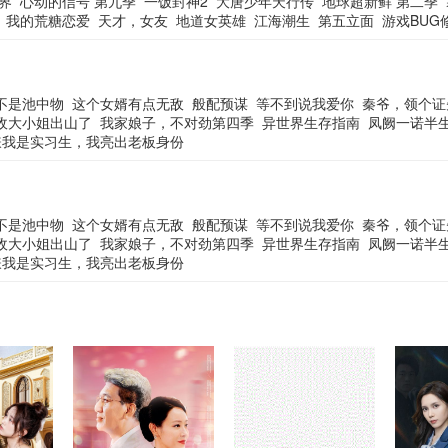
界
心动的信号 第九季
一饭封神2
大唐少年天行传
地球超新鲜 第二季
我的荒糖恋爱
天才，女友
地道女英雄
江海潮生
第五立面
游戏BUG
不是池中物
这个女婿有点无敌
般配预谋
等不到说我爱你
秦爷，领个证
敌大小姐出山了
我家娘子，不对劲第四季
异世界生存指南
凤阙一诺半
嫌我是实习生，我亮出老板身份
不是池中物
这个女婿有点无敌
般配预谋
等不到说我爱你
秦爷，领个证
敌大小姐出山了
我家娘子，不对劲第四季
异世界生存指南
凤阙一诺半
嫌我是实习生，我亮出老板身份