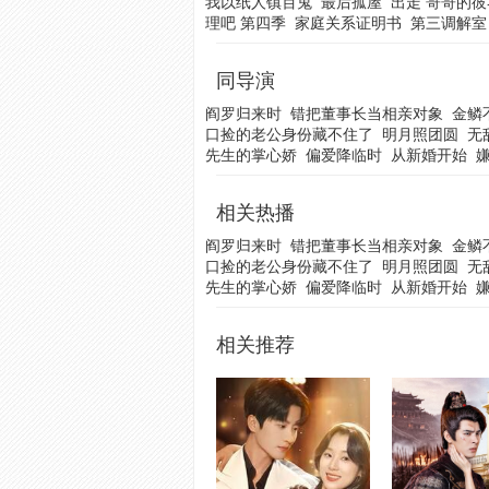
我以纸人镇百鬼
最后孤屋
出走 哥哥的彼
理吧 第四季
家庭关系证明书
第三调解室
同导演
阎罗归来时
错把董事长当相亲对象
金鳞
口捡的老公身份藏不住了
明月照团圆
无
先生的掌心娇
偏爱降临时
从新婚开始
相关热播
阎罗归来时
错把董事长当相亲对象
金鳞
口捡的老公身份藏不住了
明月照团圆
无
先生的掌心娇
偏爱降临时
从新婚开始
相关推荐