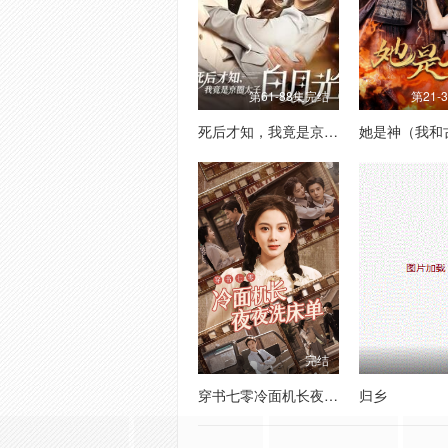
第61-88集完结
第21-
死后才知，我竟是京圈太子白月光
完结
穿书七零冷面机长夜夜洗床单
归乡