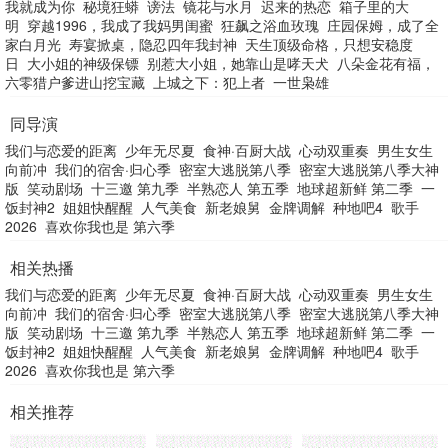
我就成为你
秘境狂蟒
谤法
镜花与水月
迟来的热恋
箱子里的大
明
穿越1996，我成了我妈男闺蜜
狂飙之浴血玫瑰
庄园保姆，成了全
家白月光
寿宴掀桌，隐忍四年我封神
天生顶级命格，只想安稳度
日
大小姐的神级保镖
别惹大小姐，她靠山是哮天犬
八朵金花有福，
六零猎户爹进山挖宝藏
上城之下：犯上者
一世枭雄
同导演
我们与恋爱的距离
少年无尽夏
食神·百厨大战
心动双重奏
男生女生
向前冲
我们的宿舍·归心季
密室大逃脱第八季
密室大逃脱第八季大神
版
笑动剧场
十三邀 第九季
半熟恋人 第五季
地球超新鲜 第二季
一
饭封神2
姐姐快醒醒
人气美食
新老娘舅
金牌调解
种地吧4
歌手
2026
喜欢你我也是 第六季
相关热播
我们与恋爱的距离
少年无尽夏
食神·百厨大战
心动双重奏
男生女生
向前冲
我们的宿舍·归心季
密室大逃脱第八季
密室大逃脱第八季大神
版
笑动剧场
十三邀 第九季
半熟恋人 第五季
地球超新鲜 第二季
一
饭封神2
姐姐快醒醒
人气美食
新老娘舅
金牌调解
种地吧4
歌手
2026
喜欢你我也是 第六季
相关推荐