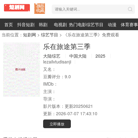
首页
抖音短剧
韩剧
电视剧
热门电影
综艺节目
动漫
体育赛事
当前位置：
短剧网
>
综艺节目
> 《乐在旅途第三季》免费观看
乐在旅途第三季
大陆综艺
中国大陆
2025
lezailvtudisanji
又名：
豆瓣评分：
9.0
IMDb：
主演：
导演：
影片版本：
更新20250621
更新：
2026-07-07 17:43:10
立即播放