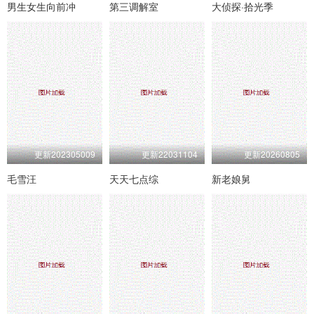
男生女生向前冲
第三调解室
大侦探·拾光季
更新202305009
更新22031104
更新20260805
毛雪汪
天天七点综
新老娘舅