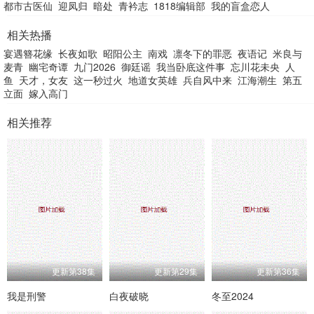
都市古医仙
迎凤归
暗处
青衿志
1818编辑部
我的盲盒恋人
相关热播
宴遇簪花缘
长夜如歌
昭阳公主
南戏
凛冬下的罪恶
夜语记
米良与
麦青
幽宅奇谭
九门2026
御廷谣
我当卧底这件事
忘川花未央
人
鱼
天才，女友
这一秒过火
地道女英雄
兵自风中来
江海潮生
第五
立面
嫁入高门
相关推荐
更新第38集
更新第29集
更新第36集
我是刑警
白夜破晓
冬至2024