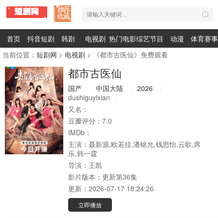
首页
抖音短剧
韩剧
电视剧
热门电影
综艺节目
动漫
体育赛事
当前位置：
短剧网
>
电视剧
> 《都市古医仙》免费观看
都市古医仙
国产
中国大陆
2026
dushiguyixian
又名：
豆瓣评分：
7.0
IMDb：
主演：
聂新源,欧若拉,潘铭允,钱思怡,云歌,席
乐,韩一霆
导演：
王凯
影片版本：
更新第36集
更新：
2026-07-17 18:24:26
立即播放