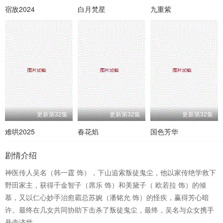
宿敌2024
白月梵星
九重紫
更新第32集
更新第32集
更新第32集
难哄2025
春花焰
国色芳华
剧情介绍
神医传人吴名（韩一霆 饰），下山追索叛徒鬼尘，他以家传绝学救下
野田家主，获得千金智子（席乐 饰）和美黛子（ 欧若拉 饰）的倾
慕，又以仁心妙手治愈霸总苏婉（潘铭允 饰）的怪疾，赢得芳心暗
许。最终在几女共同协助下击杀了叛徒鬼尘，最终，吴名与众女携手
悬壶济世。