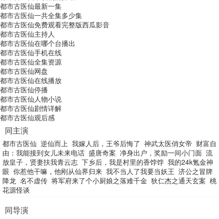
都市古医仙最新一集
都市古医仙一共全集多少集
都市古医仙免费观看完整版西瓜影音
都市古医仙主持人
都市古医仙在哪个台播出
都市古医仙手机在线
都市古医仙全集资源
都市古医仙网盘
都市古医仙在线播放
都市古医仙停播
都市古医仙人物小说
都市古医仙剧情详解
都市古医仙观后感
同主演
都市古医仙
逆仙而上
我嫁人后，王爷后悔了
神武太医俏女帝
财富自
由：我能接到女儿未来电话
盛唐奇案
净身出户，奖励一间小门面
流
放皇子，贤妻扶我青云志
下乡后，我是村里的香饽饽
我的24k氪金神
眼
你惹他干嘛，他刚从仙界归来
我不当人了我要当妖王
济公之冒牌
降龙
名不虚传
将军府来了个小厨娘之落难千金
狄仁杰之通天玄案
桃
花源怪谈
同导演