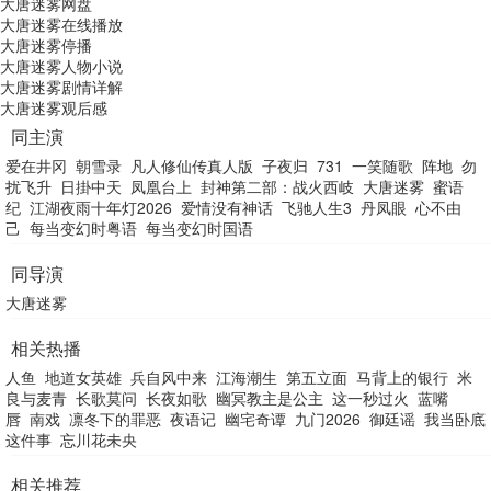
大唐迷雾网盘
大唐迷雾在线播放
大唐迷雾停播
大唐迷雾人物小说
大唐迷雾剧情详解
大唐迷雾观后感
同主演
爱在井冈
朝雪录
凡人修仙传真人版
子夜归
731
一笑随歌
阵地
勿
扰飞升
日掛中天
凤凰台上
封神第二部：战火西岐
大唐迷雾
蜜语
纪
江湖夜雨十年灯2026
爱情没有神话
飞驰人生3
丹凤眼
心不由
己
每当变幻时粤语
每当变幻时国语
同导演
大唐迷雾
相关热播
人鱼
地道女英雄
兵自风中来
江海潮生
第五立面
马背上的银行
米
良与麦青
长歌莫问
长夜如歌
幽冥教主是公主
这一秒过火
蓝嘴
唇
南戏
凛冬下的罪恶
夜语记
幽宅奇谭
九门2026
御廷谣
我当卧底
这件事
忘川花未央
相关推荐