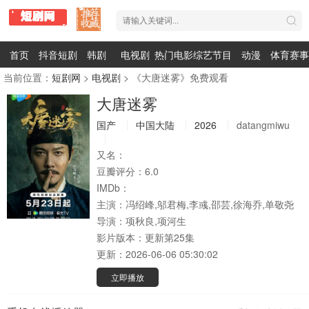
首页
抖音短剧
韩剧
电视剧
热门电影
综艺节目
动漫
体育赛事
当前位置：
短剧网
>
电视剧
> 《大唐迷雾》免费观看
大唐迷雾
国产
中国大陆
2026
datangmiwu
又名：
豆瓣评分：
6.0
IMDb：
主演：
冯绍峰,邬君梅,李彧,邵芸,徐海乔,单敬尧
导演：
项秋良,项河生
影片版本：
更新第25集
更新：
2026-06-06 05:30:02
立即播放