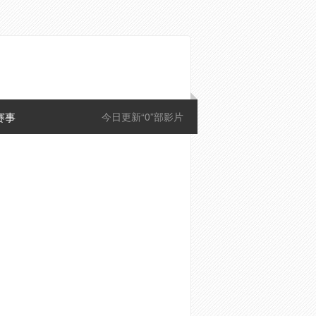
赛事
今日更新“0”部影片