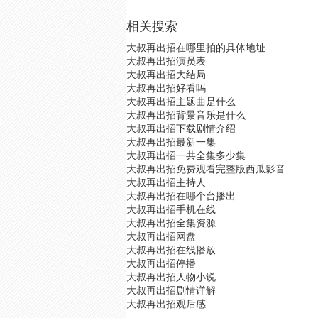
相关搜索
大叔再出招在哪里拍的具体地址
大叔再出招演员表
大叔再出招大结局
大叔再出招好看吗
大叔再出招主题曲是什么
大叔再出招背景音乐是什么
大叔再出招下载剧情介绍
大叔再出招最新一集
大叔再出招一共全集多少集
大叔再出招免费观看完整版西瓜影音
大叔再出招主持人
大叔再出招在哪个台播出
大叔再出招手机在线
大叔再出招全集资源
大叔再出招网盘
大叔再出招在线播放
大叔再出招停播
大叔再出招人物小说
大叔再出招剧情详解
大叔再出招观后感