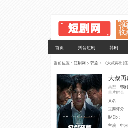
首页
抖音短剧
韩剧
当前位置：
短剧网
>
韩剧
> 《大叔再出
大叔再
类型：
韩剧
单片时长：
又名：
豆瓣评分：
IMDb：
主演：
申河