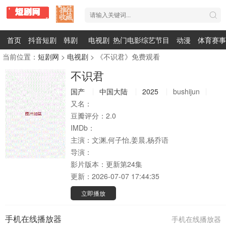
首页
抖音短剧
韩剧
电视剧
热门电影
综艺节目
动漫
体育赛事
当前位置：
短剧网
>
电视剧
> 《不识君》免费观看
不识君
国产
中国大陆
2025
bushijun
又名：
豆瓣评分：
2.0
IMDb：
主演：
文渊,何子怡,姜晨,杨乔语
导演：
影片版本：
更新第24集
更新：
2026-07-07 17:44:35
立即播放
手机在线播放器
手机在线播放器