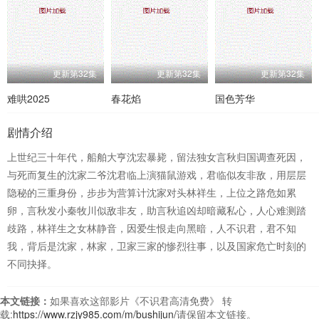
更新第32集
更新第32集
更新第32集
难哄2025
春花焰
国色芳华
剧情介绍
上世纪三十年代，船舶大亨沈宏暴毙，留法独女言秋归国调查死因，
与死而复生的沈家二爷沈君临上演猫鼠游戏，君临似友非敌，用层层
隐秘的三重身份，步步为营算计沈家对头林祥生，上位之路危如累
卵，言秋发小秦牧川似敌非友，助言秋追凶却暗藏私心，人心难测踏
歧路，林祥生之女林静音，因爱生恨走向黑暗，人不识君，君不知
我，背后是沈家，林家，卫家三家的惨烈往事，以及国家危亡时刻的
不同抉择。
本文链接：
如果喜欢这部影片《不识君高清免费》 转
载:
https://www.rzjy985.com/m/bushijun/
请保留本文链接。