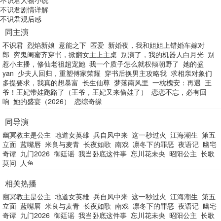
不识君人物小说
不识君剧情详解
不识君观后感
同主演
不识君
烈焰新娘
意能之下
匿爱
新婚夜，我和姐姐上错婚车嫁对
郎
穷鬼闺蜜齐穿书，掀翻女主上主桌
别演了，我的机器人白月光
别
惹小主播，修仙老祖超宠她
我一个质子怎么就权倾朝野了
她的盛
yan
少夫人回归，重塑傅家荣耀
穿书后换男主攻略我
求相亲对象们
多提要求，我真的想暴富
长生仙尊
梦落南风里
一枕槐安：再遇
王
爷！王妃带娃跑路了（王爷，王妃又来偷娃了）
恋恋不忘，必有回
响
她的盛宴（2026）
恋综奇缘
同导演
幽冥教主是公主
地道女英雄
兵自风中来
这一秒过火
江海潮生
第五
立面
蓝嘴唇
米良与麦青
长夜如歌
南戏
凛冬下的罪恶
夜语记
幽宅
奇谭
九门2026
御廷谣
我当卧底这件事
忘川花未央
昭阳公主
长歌
莫问
人鱼
相关热播
幽冥教主是公主
地道女英雄
兵自风中来
这一秒过火
江海潮生
第五
立面
蓝嘴唇
米良与麦青
长夜如歌
南戏
凛冬下的罪恶
夜语记
幽宅
奇谭
九门2026
御廷谣
我当卧底这件事
忘川花未央
昭阳公主
长歌